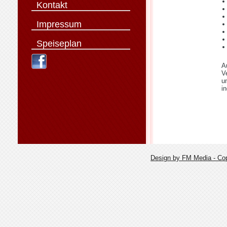
Kontakt
Impressum
Speiseplan
A
V
u
i
Design by FM Media - Cop